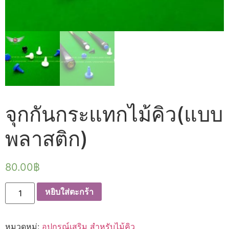
จุกกันกระแทกไม้คิว(แบบ
พลาสติก)
80.00
฿
จำนวน
หยิบใส่ตะกร้า
จุก
กัน
กระแทก
ไม้
หมวดหมู่:
อุปกรณ์เสริม สำหรับไม้คิว
คิว(แบบ