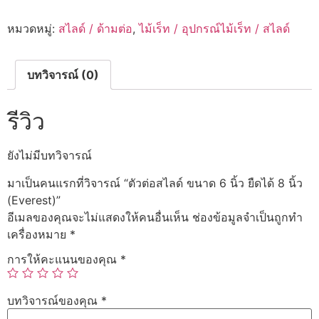
สไลด์
ขนาด
หมวดหมู่:
สไลด์ / ด้ามต่อ
,
ไม้เร็ท / อุปกรณ์ไม้เร็ท / สไลด์
6
นิ้ว
ยืด
ได้
8
บทวิจารณ์ (0)
นิ้ว
(Everest)
ชิ้น
รีวิว
ยังไม่มีบทวิจารณ์
มาเป็นคนแรกที่วิจารณ์ “ตัวต่อสไลด์ ขนาด 6 นิ้ว ยืดได้ 8 นิ้ว
(Everest)”
อีเมลของคุณจะไม่แสดงให้คนอื่นเห็น
ช่องข้อมูลจำเป็นถูกทำ
เครื่องหมาย
*
การให้คะแนนของคุณ
*
บทวิจารณ์ของคุณ
*