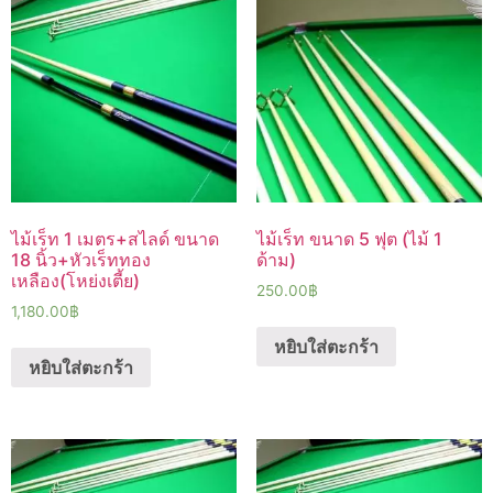
ไม้เร็ท 1 เมตร+สไลด์ ขนาด
ไม้เร็ท ขนาด 5 ฟุต (ไม้ 1
18 นิ้ว+หัวเร็ททอง
ด้าม)
เหลือง(โหย่งเตี้ย)
250.00
฿
1,180.00
฿
หยิบใส่ตะกร้า
หยิบใส่ตะกร้า