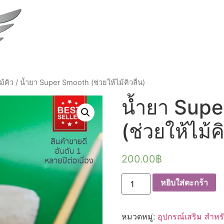
ม้คิว
/ น้ำยา Super Smooth (ช่วยให้ไม้คิวลื่น)
น้ำยา Sup
(ช่วยให้ไม้คิ
200.00
฿
จำนวน
หยิบใส่ตะกร้า
น้ำยา
Super
Smooth
(ช่วย
หมวดหมู่:
อุปกรณ์เสริม สำหรั
ให้