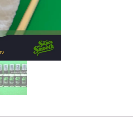
ไม้
คิว
ลื่น)
ชิ้น