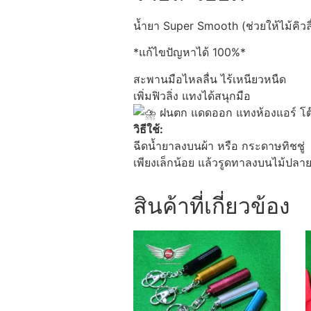
น้ำยา Super Smooth (ช่วยให้ไม้คิวลื
*แก้ไขปัญหาได้ 100%*
สะพานมือไหลลื่น ไร้เหนียวหนืด
เพิ่มฟิวลิ่ง แทงได้สนุกมือ
ฝนตก แดดออก แทงห้องแอร์ โต
วิธีใช้:
ฉีดน้ำยาลงบนผ้า หรือ กระดาษทิชชู่
เพียงเล็กน้อย แล้วรูดทาลงบนไม้ปล
สินค้าที่เกี่ยวข้อง