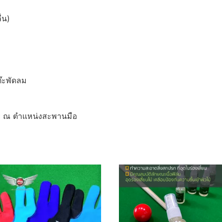
่น)
๊ะพัดลม
าย ณ ตำแหน่งสะพานมือ