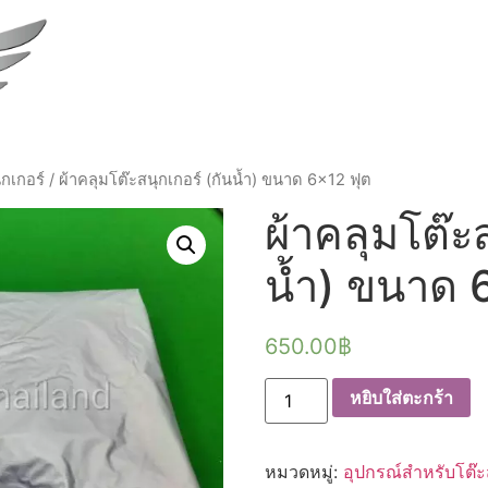
กเกอร์
/ ผ้าคลุมโต๊ะสนุกเกอร์ (กันน้ำ) ขนาด 6×12 ฟุต
ผ้าคลุมโต๊ะส
น้ำ) ขนาด 
650.00
฿
จำนวน
หยิบใส่ตะกร้า
ผ้า
คลุม
โต๊ะ
สนุกเกอร์
หมวดหมู่:
อุปกรณ์สำหรับโต๊ะ
(กัน