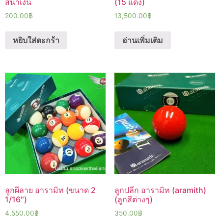
สีน้ำเงิน
(15 แดง)
200.00
฿
13,500.00
฿
หยิบใส่ตะกร้า
อ่านเพิ่มเติม
ลูกผีลาย อารามิท (ขนาด 2
ลูกปลีก อารามิท (aramith)
1/16″)
(ลูกสีต่างๆ)
4,550.00
฿
350.00
฿