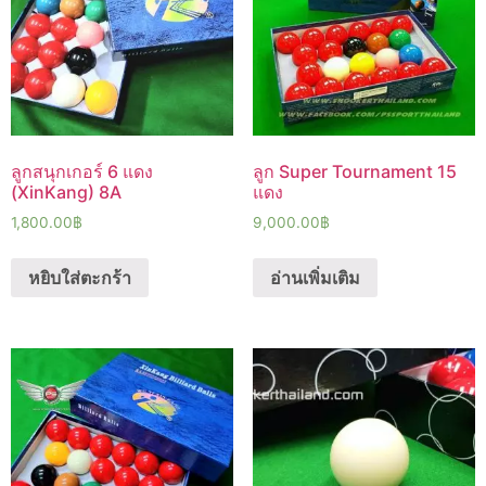
ลูกสนุกเกอร์ 6 แดง
ลูก Super Tournament 15
(XinKang) 8A
แดง
1,800.00
฿
9,000.00
฿
หยิบใส่ตะกร้า
อ่านเพิ่มเติม