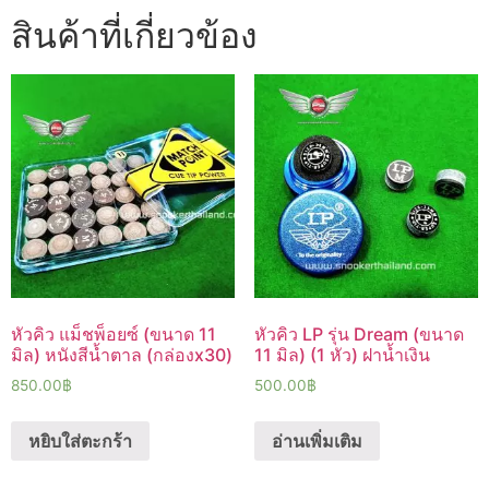
สินค้าที่เกี่ยวข้อง
หัวคิว แม็ชพ็อยซ์ (ขนาด 11
หัวคิว LP รุ่น Dream (ขนาด
มิล) หนังสีน้ำตาล (กล่องx30)
11 มิล) (1 หัว) ฝาน้ำเงิน
850.00
฿
500.00
฿
หยิบใส่ตะกร้า
อ่านเพิ่มเติม