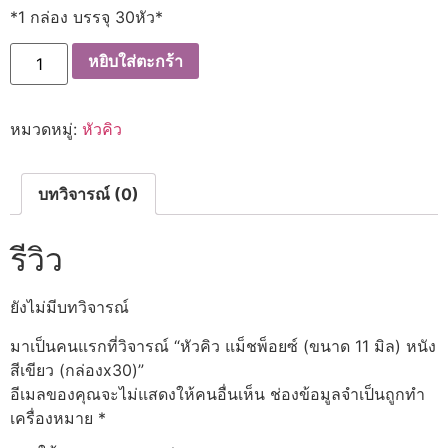
*1 กล่อง บรรจุ 30หัว*
จำนวน
หยิบใส่ตะกร้า
หัว
คิว
แม็ชพ็อยซ์
(ขนาด
หมวดหมู่:
หัวคิว
11
มิล)
หนัง
สี
เขียว
บทวิจารณ์ (0)
(กล่องx30)
ชิ้น
รีวิว
ยังไม่มีบทวิจารณ์
มาเป็นคนแรกที่วิจารณ์ “หัวคิว แม็ชพ็อยซ์ (ขนาด 11 มิล) หนัง
สีเขียว (กล่องx30)”
อีเมลของคุณจะไม่แสดงให้คนอื่นเห็น
ช่องข้อมูลจำเป็นถูกทำ
เครื่องหมาย
*