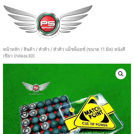
หน้าหลัก
/
สินค้า
/
หัวคิว
/ หัวคิว แม็ชพ็อยซ์ (ขนาด 11 มิล) หนังสี
เขียว (กล่องx30)