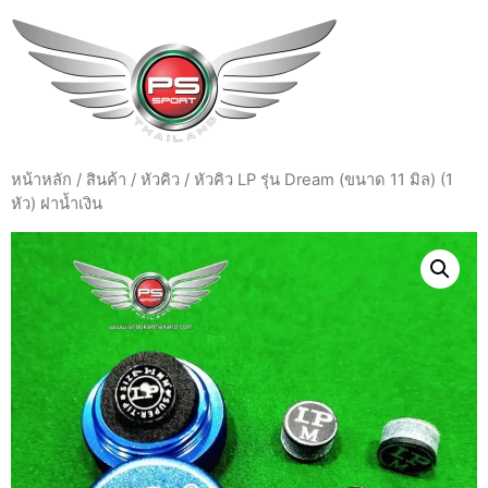
หน้าหลัก
/
สินค้า
/
หัวคิว
/ หัวคิว LP รุ่น Dream (ขนาด 11 มิล) (1
หัว) ฝาน้ำเงิน