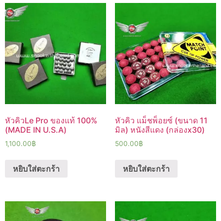
หัวคิวLe Pro ของแท้ 100%
หัวคิว แม็ชพ็อยซ์ (ขนาด 11
(MADE IN U.S.A)
มิล) หนังสีแดง (กล่องx30)
1,100.00
฿
500.00
฿
หยิบใส่ตะกร้า
หยิบใส่ตะกร้า