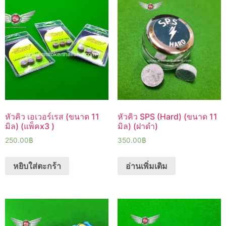
หัวคิว เอเวอร์เรส (ขนาด 11
หัวคิว SPS (Hard) (ขนาด 11
มิล) (แพ็คx3 )
มิล) (ฝาดำ)
250.00
฿
350.00
฿
หยิบใส่ตะกร้า
อ่านเพิ่มเติม