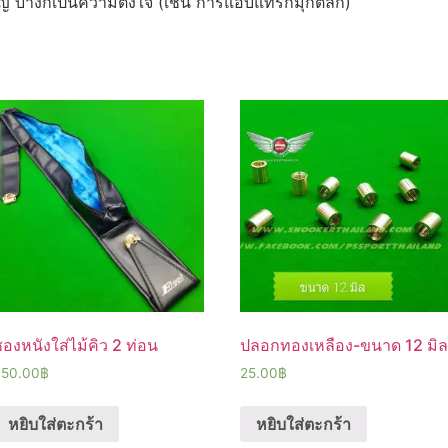
อิญ บ้างก็เป็นความตั้งใจ (เช่น การแอบแทรกมุกตลก)
องหนังใส่ไม้คิว 2 ท่อน
ปลอกทองเหลือง-ขนาด 12 มิ
350.00
฿
25.00
฿
หยิบใส่ตะกร้า
หยิบใส่ตะกร้า