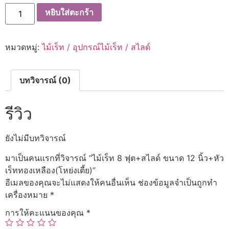
จำนวน
หยิบใส่ตะกร้า
ไม้
เร็ท
8
ฟุต+สไลด์
หมวดหมู่:
ไม้เร็ท / อุปกรณ์ไม้เร็ท / สไลด์
ขนาด
12
นิ้ว+หัว
เร็ท
ทอง
บทวิจารณ์ (0)
เหลือง(โหย่ง
เตี้ย)
ชิ้น
รีวิว
ยังไม่มีบทวิจารณ์
มาเป็นคนแรกที่วิจารณ์ “ไม้เร็ท 8 ฟุต+สไลด์ ขนาด 12 นิ้ว+หัว
เร็ททองเหลือง(โหย่งเตี้ย)”
อีเมลของคุณจะไม่แสดงให้คนอื่นเห็น
ช่องข้อมูลจำเป็นถูกทำ
เครื่องหมาย
*
การให้คะแนนของคุณ
*